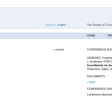
deutsch
english
The Society of Trust
HOME
PR
< zurück
CONFERENCE DOC
03/08/2007
, Frankfur
1. Konferenz STEP 
Grundbesitz im Au
Österreich, Italien, 
DOCUMENTS:
> Flyer
CONFERENCE DO
Conference document