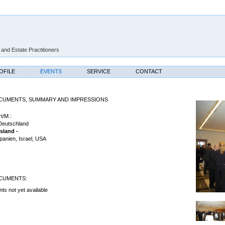
 and Estate Practitioners
OFILE
EVENTS
SERVICE
CONTACT
UMENTS, SUMMARY AND IMPRESSIONS
t/M.:
Deutschland
sland -
Spanien, Israel, USA
CUMENTS:
s not yet available